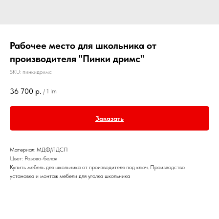
Рабочее место для школьника от
производителя "Пинки дримс"
SKU:
пинкидримс
36 700
р.
/
1 lm
Заказать
Материал: МДФ/ЛДСП
Цвет: Розово-белая
Купить мебель для школьника от производителя под ключ. Производство
установка и монтаж мебели для уголка школьника