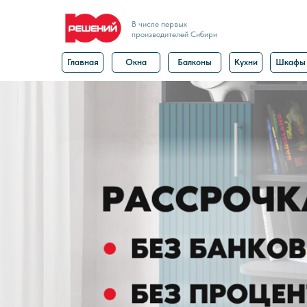
В числе первых
производителей Сибири
Главная
Окна
Балконы
Кухни
Шкафы