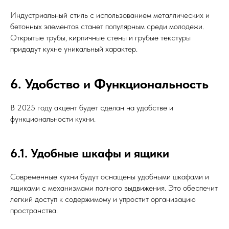
Индустриальный стиль с использованием металлических и
бетонных элементов станет популярным среди молодежи.
Открытые трубы, кирпичные стены и грубые текстуры
придадут кухне уникальный характер.
контакты:
6. Удобство и Функциональность
8-800-770-74-90
Колл-центр
: с 8:30 до
В 2025 году акцент будет сделан на удобстве и
Работаем в Сибирском
20:00
регионе с 2004 года
функциональности кухни.
Без обеда и выходных
соц.сети:
Статьи
6.1. Удобные шкафы и ящики
Кухни
Балконы
Современные кухни будут оснащены удобными шкафами и
ящиками с механизмами полного выдвижения. Это обеспечит
Уголок школьника
Прихожие
легкий доступ к содержимому и упростит организацию
Шкаф-купе
Потолки
пространства.
Гостиные
Детские комнаты