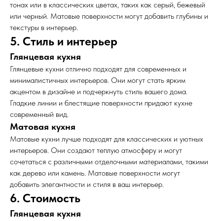
тонах или в классических цветах, таких как серый, бежевый
или черный. Матовые поверхности могут добавить глубины и
текстуры в интерьер.
5. Стиль и интерьер
контакты:
Глянцевая кухня
8-800-770-74-90
Глянцевые кухни отлично подходят для современных и
Колл-центр
: с 8:30 до
Работаем в Сибирском
20:00
регионе с 2004 года
минималистичных интерьеров. Они могут стать ярким
Без обеда и выходных
акцентом в дизайне и подчеркнуть стиль вашего дома.
соц.сети:
Статьи
Гладкие линии и блестящие поверхности придают кухне
современный вид.
Матовая кухня
Кухни
Балконы
Матовые кухни лучше подходят для классических и уютных
интерьеров. Они создают теплую атмосферу и могут
Уголок школьника
Прихожие
сочетаться с различными отделочными материалами, такими
Шкаф-купе
Потолки
как дерево или камень. Матовые поверхности могут
Гостиные
Детские комнаты
добавить элегантности и стиля в ваш интерьер.
Окна
Входные двери
6. Стоимость
Спальни
Межкомнатные двери
Глянцевая кухня