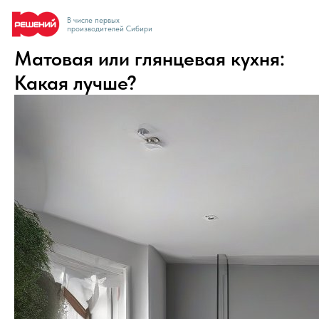
8-800-7
В числе первых
производителей Сибири
Матовая или глянцевая кухня:
Какая лучше?
Получить расчет
Заказать звонок