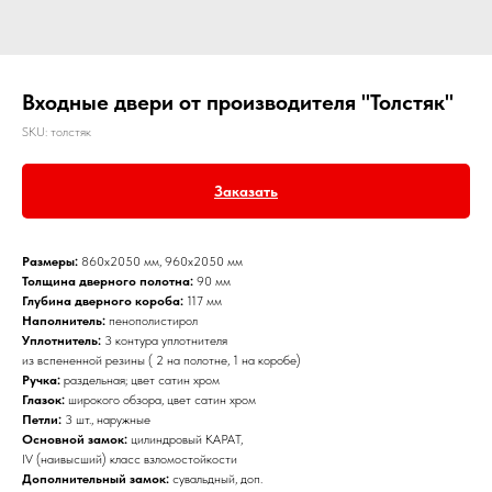
Входные двери от производителя "Толстяк"
SKU:
толстяк
Заказать
Размеры:
860х2050 мм, 960х2050 мм
Толщина дверного полотна:
90 мм
Глубина дверного короба:
117 мм
Наполнитель:
пенополистирол
Уплотнитель:
3 контура уплотнителя
из вспененной резины ( 2 на полотне, 1 на коробе)
Ручка:
раздельная; цвет сатин хром
Глазок:
широкого обзора, цвет сатин хром
Петли:
3 шт., наружные
Основной замок:
цилиндровый КАРАТ,
IV (наивысший) класс взломостойкости
Дополнительный замок:
сувальдный, доп.