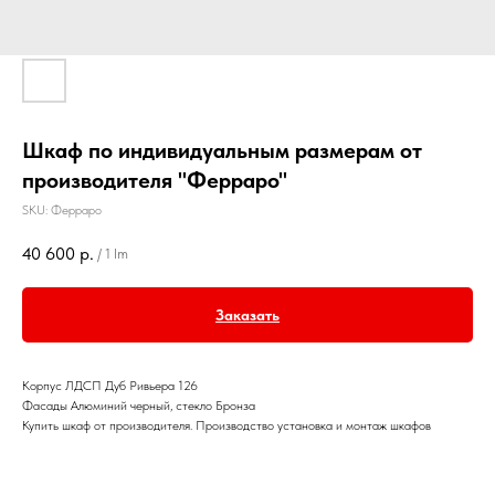
Шкаф по индивидуальным размерам от
производителя "Ферраро"
SKU:
Ферраро
40 600
р.
/
1 lm
Заказать
Корпус ЛДСП Дуб Ривьера 126
Фасады Алюминий черный, стекло Бронза
Купить шкаф от производителя. Производство установка и монтаж шкафов