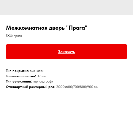
Межкомнатная дверь "Прага"
SKU:
прага
Заказать
Тип покрытия:
эко-шпон
Толщина полотна:
37 мм
Тип остекления:
черное, графит
Стандартный размерный ряд:
2000х600/700/800/900 мм