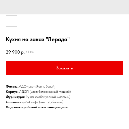
Кухня на заказ "Лерада"
29 900
р.
/
1 lm
Заказать
Фасад:
МДФ (цвет: Ясень белый)
Корпус:
ЛДСП (цвет: белоснежный гладкий)
Фурнитура:
Ручка-скоба (черный, матовый)
Столешница:
«Скиф» (цвет: Дуб вотан)
Подсветка рабочей зоны светодиодом.