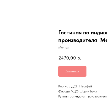
Гостиная по инди
производителя "М
Ментум
2470,00
р.
Заказать
Корпус ЛДСП Песифэй
Фасады МДФ Шарли Бриз
Купить гостиную от производител