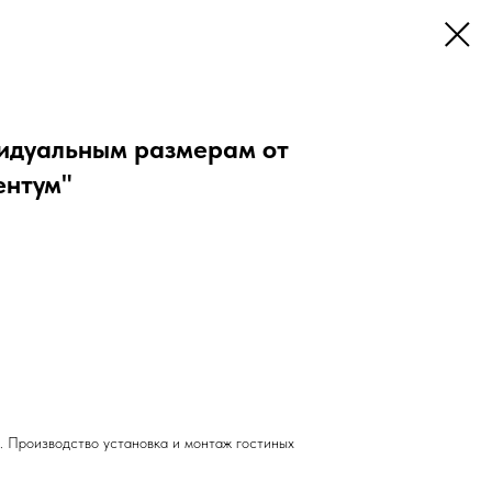
видуальным размерам от
ентум"
я. Производство установка и монтаж гостиных