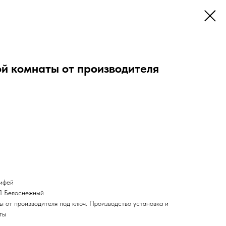
ой комнаты от производителя
ифей
 Белоснежный
ы от производителя под ключ. Производство установка и
ты