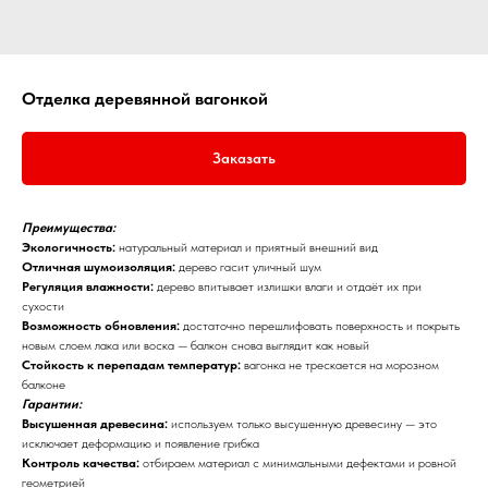
Отделка деревянной вагонкой
Заказать
Преимущества:
Экологичность:
натуральный материал и приятный внешний вид
Отличная шумоизоляция:
дерево гасит уличный шум
Регуляция влажности:
дерево впитывает излишки влаги и отдаёт их при
сухости
Возможность обновления:
достаточно перешлифовать поверхность и покрыть
новым слоем лака или воска — балкон снова выглядит как новый
Стойкость к перепадам температур:
вагонка не трескается на морозном
балконе
Гарантии:
Высушенная древесина:
используем только высушенную древесину — это
исключает деформацию и появление грибка
Контроль качества:
отбираем материал с минимальными дефектами и ровной
геометрией